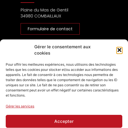
Plaine du Mas de Gentil
34980 COMBAILLAUX
Formulaire de contact
Les entités
Gérer le consentement aux
cookies
Jardin Service
Jardin Service TP
Pour offrir les meilleures expériences, nous utilisons des technologies
telles que les cookies pour stocker et/ou accéder aux informations des
FT Environnement
appareils. Le fait de consentir à ces technologies nous permettra de
FA Environnement
traiter des données telles que le comportement de navigation ou les ID
Pépinière du Mas de Gentil
uniques sur ce site. Le fait de ne pas consentir ou de retirer son
consentement peut avoir un effet négatif sur certaines caractéristiques
Menu
et fonctions.
Gérer les services
Accepter